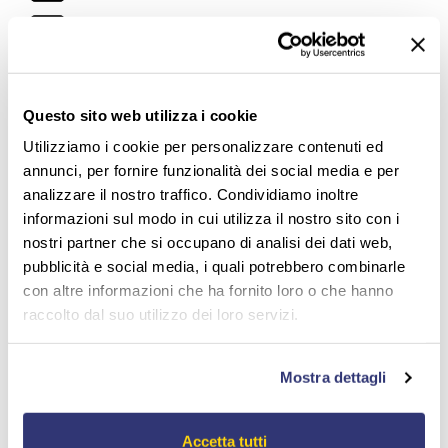
joke ENESKAsonic
ENESKAsonic
ENESKAmobile
Questo sito web utilizza i cookie
Utilizziamo i cookie per personalizzare contenuti ed
ENESKAmicro
annunci, per fornire funzionalità dei social media e per
analizzare il nostro traffico. Condividiamo inoltre
La gamma Joke offre il sistema ENESKA nelle sue
informazioni sul modo in cui utilizza il nostro sito con i
diverse versioni:
nostri partner che si occupano di analisi dei dati web,
pubblicità e social media, i quali potrebbero combinarle
ENESKASonic
- Sistema ad ultrasuoni.
con altre informazioni che ha fornito loro o che hanno
ENESKAmobile
- Limatrici portatitili.
raccolto dal suo utilizzo dei loro servizi.
ENESKAmicro
- Sistema micromotore ad alte
performance.
ENESKAmicro Serie Compact
- Sistema
Mostra dettagli
micromotore ad alte performance.
jokeFlex Premium Plus
- Sistema motore con
albero flessibile.
Accetta tutti
jokeFlex Premium Plus -
Manipoli
.