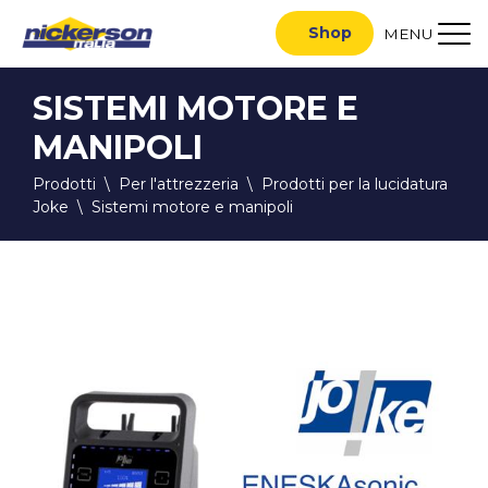
Shop
MENU
SISTEMI MOTORE E
MANIPOLI
Prodotti
\
Per l'attrezzeria
\
Prodotti per la lucidatura
Joke
\
Sistemi motore e manipoli