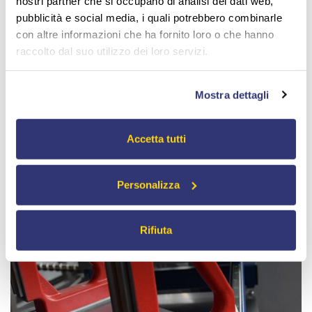
nostri partner che si occupano di analisi dei dati web,
Per il reparto
pubblicità e social media, i quali potrebbero combinarle
con altre informazioni che ha fornito loro o che hanno
Le soluzioni più originali ed innovative per aumentare la
raccolto dal suo utilizzo dei loro servizi.
produttività, migliorare le performance qualitative e dare
efficienza al reparto.
Mostra dettagli
Accetta tutti
Personalizza
Rifiuta