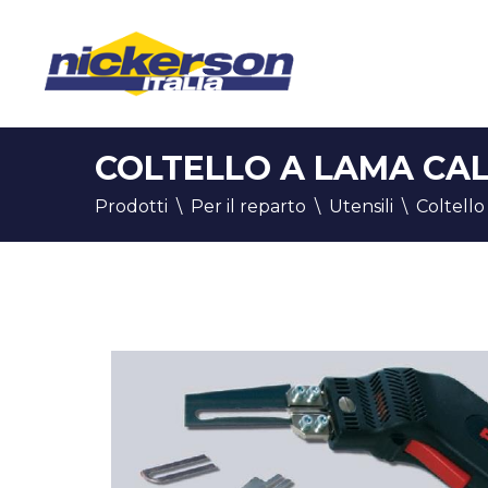
COLTELLO A LAMA CA
Prodotti
\
Per il reparto
\
Utensili
\
Coltello