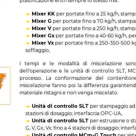
plastificazione entri sempre lo stesso mix.
Mixer KK
per portate fino a 25 kg/h, stamp
Mixer G
per portate fino a 70 kg/h, stampat
Mixer V
per portate fino a 250 kg/h, stamp
Mixer Gx
per portate fino a 40-60 kg/h, per 
Mixer Vx
per portate fino a 250-350-500 kg/
soffiaggio,
I tempi e le modalità di miscelazione son
dell'operazione e le unità di controllo SLT, 
processo. La conformazione del contenitore
miscelazione fanno poi la differenza garantendo
materiale ristagni e non venga miscelato.
Unità di controllo SLT
per stampaggio ad i
stazioni di dosaggio; interfaccia OPC-UA,
Unità di controllo
SLT
per estrusione o st
G, V, Gx, Vx; fino a 4 stazioni di dosaggio; inte
Unità di controllo
MCm-G Touch
per siste