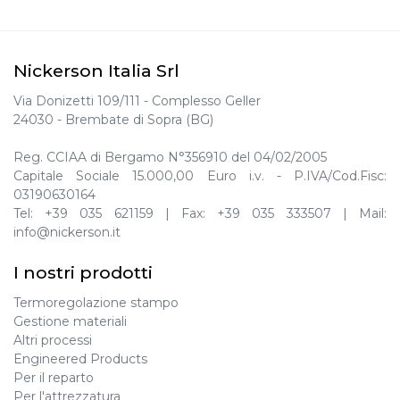
Nickerson Italia Srl
Via Donizetti 109/111 - Complesso Geller
24030 - Brembate di Sopra (BG)
Reg. CCIAA di Bergamo N°356910 del 04/02/2005
Capitale Sociale 15.000,00 Euro i.v. - P.IVA/Cod.Fisc:
03190630164
Tel:
+39 035 621159
| Fax:
+39 035 333507
| Mail:
info@nickerson.it
I nostri prodotti
Termoregolazione stampo
Gestione materiali
Altri processi
Engineered Products
Per il reparto
Per l'attrezzatura