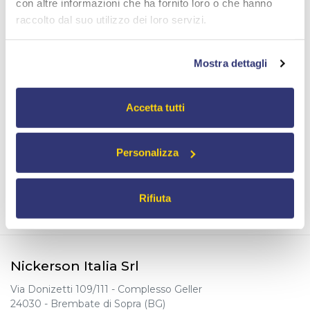
con altre informazioni che ha fornito loro o che hanno
Il trattamento di anodizzazione dei collettori garantisce la
protezione dalla corrosione, tipica dell’effetto dell’acqua
raccolto dal suo utilizzo dei loro servizi.
sull’alluminio.
Disponibili varie misure, colori blu/rosso.
Promozione 1-31 agosto 2021.
Mostra dettagli
Sconto del 20% solo per ordini online da
shop.nickerson.it
Accetta tutti
Link
Personalizza
Allegato
TORNA ALLE NEWS
Rifiuta
Nickerson Italia Srl
Via Donizetti 109/111 - Complesso Geller
24030 - Brembate di Sopra (BG)