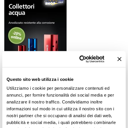
Questo sito web utilizza i cookie
Utilizziamo i cookie per personalizzare contenuti ed
04 SET 2021
annunci, per fornire funzionalità dei social media e per
analizzare il nostro traffico. Condividiamo inoltre
Collettori in alluminio anodizzato in offerta speciale
informazioni sul modo in cui utilizza il nostro sito con i
La gestione “in parallelo” dei circuiti di termoregolazione
nostri partner che si occupano di analisi dei dati web,
stampo offre la migliore distribuzione della temperatura
pubblicità e social media, i quali potrebbero combinarle
nelle varie zone dello stampo.