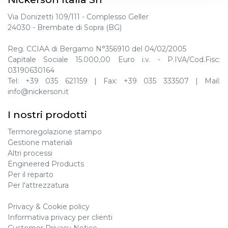
Via Donizetti 109/111 - Complesso Geller
24030 - Brembate di Sopra (BG)
Reg. CCIAA di Bergamo N°356910 del 04/02/2005
Capitale Sociale 15.000,00 Euro i.v. - P.IVA/Cod.Fisc:
03190630164
Tel:
+39 035 621159
| Fax:
+39 035 333507
| Mail:
info@nickerson.it
I nostri prodotti
Termoregolazione stampo
Gestione materiali
Altri processi
Engineered Products
Per il reparto
Per l'attrezzatura
Privacy
&
Cookie policy
Informativa privacy per clienti