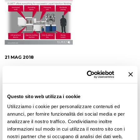
21 MAG 2018
“La posizione di leadership di prodotto non può prescindere
da una fattiva presenza commerciale sul territorio e questo
è il motivo che ci ha indotto ad assegnare a Nickerson Italia
la distribuzione dei nostri prodotti sul mercato Italiano. - così
Mark Ostermann, Area Sales Manager Europe di ELMET
Questo sito web utilizza i cookie
Elastomere Produktions und Dienstleistungs GmbH illustra
Utilizziamo i cookie per personalizzare contenuti ed
le ragioni che hanno guidato l’accordo commerciale con
annunci, per fornire funzionalità dei social media e per
Nickerson Italia - Cercavamo un partner con una presenza
analizzare il nostro traffico. Condividiamo inoltre
capillare sul mercato, una reputazione consolidata di
informazioni sul modo in cui utilizza il nostro sito con i
fornitore di prodotti di alta gamma, e in grado di facilitare il
flusso di informazioni dal mercato al produttore e viceversa,
nostri partner che si occupano di analisi dei dati web,